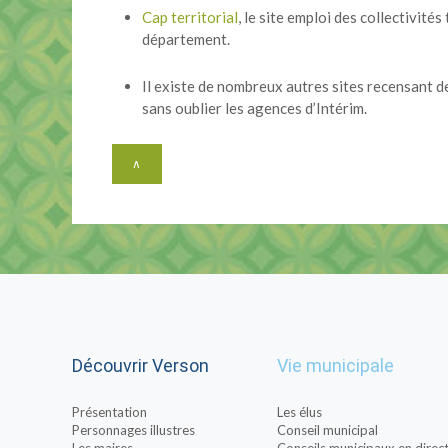
Cap territorial
, le site emploi des collectivité
département.
Il existe de nombreux autres sites recensant d
sans oublier les agences d’Intérim.
∧
Découvrir Verson
Vie municipale
Présentation
Les élus
Personnages illustres
Conseil municipal