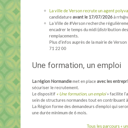
La ville de Verson recrute un agent polyv
candidature
avant le 17/07/2026
à rrh@v
La Ville de #Verson recherche régulièreme
encadrer le temps du midi (distribution des
remplacements.
Plus d’infos auprès de la mairie de Verso
71 22 00
Une formation, un emploi
La région Normandie
met en place
avec les entrepr
sécuriser le recrutement.
Le dispositif
« Une formation, un emploi
» facilite l
sein de structures normandes tout en contribuant 
La Région forme des demandeurs d’emploi qui seron
une durée minimum de 6 mois.
Tous les parcours « un