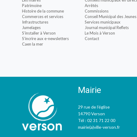
Les maires
Conseils municipaux en direc
Patrimoine
Arrêtés
Histoire de la commune
Commissions
Commerces et services
Conseil Municipal des Jeunes
Infrastructures
Services municipaux
Jumelages
Journal municipal Reflets
S’installer à Verson
Le Mois à Verson
S’incrire aux e-newsletters
Contact
Caen la mer
Mairie
29 rue de l’église
14790 Verson
Tél : 02 31 71 22 00
mairie(a)ville-verson.fr