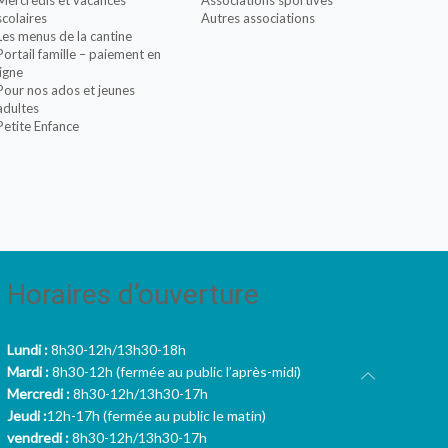
Mercredis et vacances
Associations sportives
scolaires
Autres associations
Les menus de la cantine
Portail famille – paiement en
ligne
Pour nos ados et jeunes
adultes
Petite Enfance
Horaires d’ouverture
Lundi :
8h30-12h/13h30-18h
Mardi :
8h30-12h (fermée au public l’après-midi)
Mercredi :
8h30-12h/13h30-17h
Jeudi :
12h-17h (fermée au public le matin)
vendredi :
8h30-12h/13h30-17h