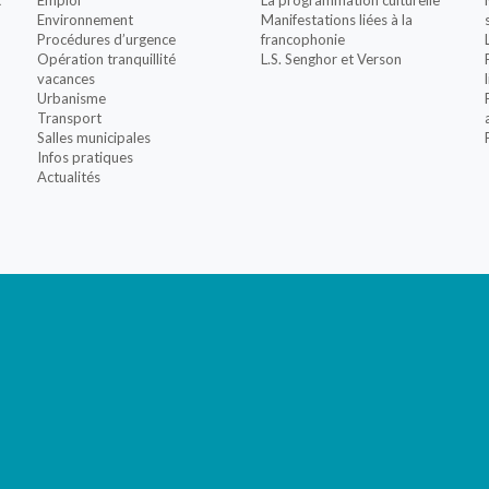
t
Emploi
La programmation culturelle
Environnement
Manifestations liées à la
Procédures d’urgence
francophonie
Opération tranquillité
L.S. Senghor et Verson
vacances
Urbanisme
Transport
Salles municipales
Infos pratiques
Actualités