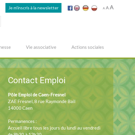
Increase
A
Reset
Je m'inscris à la newsletter
Decrease
A
A
font
font
font
size.
size.
size.
nesse
Vie associative
Actions sociales
Contact Emploi
Pôle Emploi de Caen-Fresnel
ZAE Fresnel, 8 rue Raymonde Bail
14000 Caen
Permanences :
Accueil libre tous les jours du lundi au vendredi
de 8h30 à 12h30