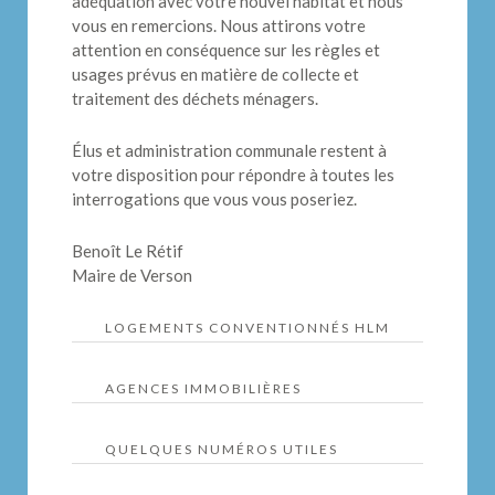
adéquation avec votre nouvel habitat et nous
vous en remercions. Nous attirons votre
attention en conséquence sur les règles et
usages prévus en matière de collecte et
traitement des déchets ménagers.
Élus et administration communale restent à
votre disposition pour répondre à toutes les
interrogations que vous vous poseriez.
Benoît Le Rétif
Maire de Verson
LOGEMENTS CONVENTIONNÉS HLM
OPAC du Calvados –
AGENCES IMMOBILIÈRES
Quartier l’Armuche
Les négociateurs
QUELQUES NUMÉROS UTILES