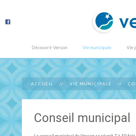
Découvrir Verson
Vie municipale
Vie 
ACCUEIL
VIE MUNICIPALE
CO
Conseil municipal
Le conseil municipal de Verson se réunit 7 à 10 fois