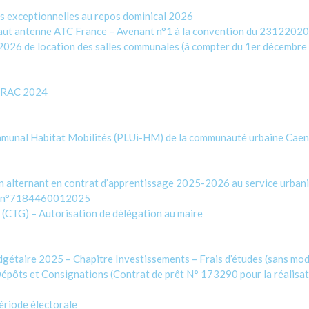
 exceptionnelles au repos dominical 2026
aut antenne ATC France – Avenant n°1 à la convention du 23122020 p
026 de location des salles communales (à compter du 1er décembre
 CRAC 2024
munal Habitat Mobilités (PLUi-HM) de la communauté urbaine Caen l
n alternant en contrat d’apprentissage 2025-2026 au service urban
tat n°7184460012025
 (CTG) – Autorisation de délégation au maire
dgétaire 2025 – Chapitre Investissements – Frais d’études (sans mod
épôts et Consignations (Contrat de prêt N° 173290 pour la réalis
période électorale