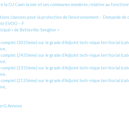
re la CU Caen la mer et ses communes membres, relative au fonction
ations classées pour la protection de l’environnement – Demande de 
iété EVOO – F
cipal « de Betteville-Senghor »
omplet (3035ème) sur le grade d’Adjoint tech-nique territorial (caté
ive,
omplet (2435ème) sur le grade d’Adjoint tech-nique territorial (caté
ive,
omplet (2335ème) sur le grade d’Adjoint tech-nique territorial (caté
ive,
omplet (2135ème) sur le grade d’Adjoint tech-nique territorial (caté
ive,
terG Annexe