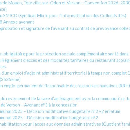
e Mouen, Tourville-sur-Odon et Verson – Convention 2026-2030 rela
nce)
 SMICO (Syndicat Mixte pour l’Informatisation des Collectivités)
28 Annexe avenant
robation et signature de l’avenant au contrat de prévoyance colle
 obligatoire pour la protection sociale complémentaire santé dans l
Règlement d’accès et des modalités tarifaires du restaurant scolair
oles
’un emploi d’adjoint administratif territorial à temps non complet (
t (3535ème)
un emploi permanent de Responsable des ressources humaines (RRH) 
de reversement de la taxe d’aménagement avec la communauté ur-b
de Verson – Avenant n°3 à la concession
unal 2025 – Décision modificative budgétaire n°2 v2 erratum
unal 2025 – Décision modificative budgétaire n°2
litation pour l’accès aux données administratives (Quotient familial