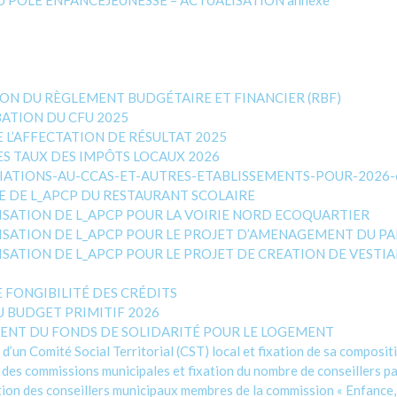
U PÔLE ENFANCEJEUNESSE – ACTUALISATION annexe
TION DU RÈGLEMENT BUDGÉTAIRE ET FINANCIER (RBF)
BATION DU CFU 2025
DE L’AFFECTATION DE RÉSULTAT 2025
DES TAUX DES IMPÔTS LOCAUX 2026
ATIONS-AU-CCAS-ET-AUTRES-ETABLISSEMENTS-POUR-2026-e
URE DE L_APCP DU RESTAURANT SCOLAIRE
ALISATION DE L_APCP POUR LA VOIRIE NORD ECOQUARTIER
UALISATION DE L_APCP POUR LE PROJET D’AMENAGEMENT DU 
ALISATION DE L_APCP POUR LE PROJET DE CREATION DE VESTI
DE FONGIBILITÉ DES CRÉDITS
DU BUDGET PRIMITIF 2026
SEMENT DU FONDS DE SOLIDARITÉ POUR LE LOGEMENT
n Comité Social Territorial (CST) local et fixation de sa compositi
es commissions municipales et fixation du nombre de conseillers p
n des conseillers municipaux membres de la commission « Enfance, 