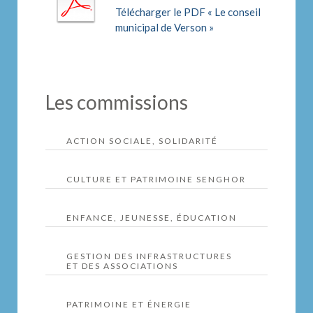
Télécharger le PDF « Le conseil
municipal de Verson »
Les commissions
ACTION SOCIALE, SOLIDARITÉ
Action sociale,
CULTURE ET PATRIMOINE SENGHOR
solidarité
Culture et
ENFANCE, JEUNESSE, ÉDUCATION
Patrimoine Senghor
Membres du conseil municipal :
Politique éducative
GESTION DES INFRASTRUCTURES
ET DES ASSOCIATIONS
et démocratie
Benoit Le Rétif
Membres :
Laurence Roux
Gestion des
PATRIMOINE ET ÉNERGIE
Fabrice Martin