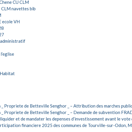
 Chene CU CLM
 CLM navettes bib
M
 ecole VH
28
27
administratif
’eglise
Habitat
 Propriete de Betteville Senghor _ – Attribution des marches publi
 _ Propriete de Betteville Senghor _ – Demande de subvention FRA
liquider et de mandater les depenses d’investissement avant le vot
ticipation financiere 2025 des communes de Tourville-sur-Odon, Mou