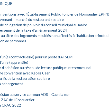
HNIQUE
ventions avec l’Établissement Public Foncier de Normandie (EPFN) p
avenant – marché du restaurant scolaire
de délégation de pouvoir du conseil municipal au maire
ersement de la taxe d’aménagement 2024
au titre des logements meublés non affectés à l’habitation principal
ion de personnel
’un(e) contractuel(le) pour un poste d’ATSEM
’un(e) apprenti(e)
n d’adhésion au réseau de lecture publique intercommunal
ne convention avec Keolis Caen
rifs de la restauration scolaire
ans hebergement
hésion au service commun ADS – Caen la mer
 ZAC de l’Ecoquartier
du CRAC 2022