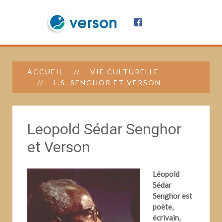
ACCUEIL
VIE CULTURELLE
L.S. SENGHOR ET VERSON
Leopold Sédar Senghor
et Verson
Léopold
Sédar
Senghor est
poète,
écrivain,