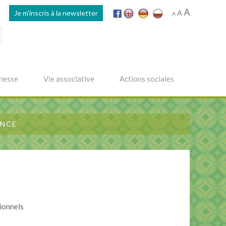
Increase
A
Reset
Je m'inscris à la newsletter
Decrease
A
A
font
font
font
size.
size.
size.
nesse
Vie associative
Actions sociales
ENCE