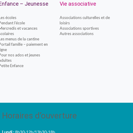
Enfance – Jeunesse
Vie associative
Les écoles
Associations culturelles et de
Pendant l’école
loisirs
Mercredis et vacances
Associations sportives
scolaires
Autres associations
Les menus de la cantine
Portail famille – paiement en
ligne
Pour nos ados et jeunes
adultes
Petite Enfance
Horaires d’ouverture
Lundi :
8h30-12h/13h30-18h