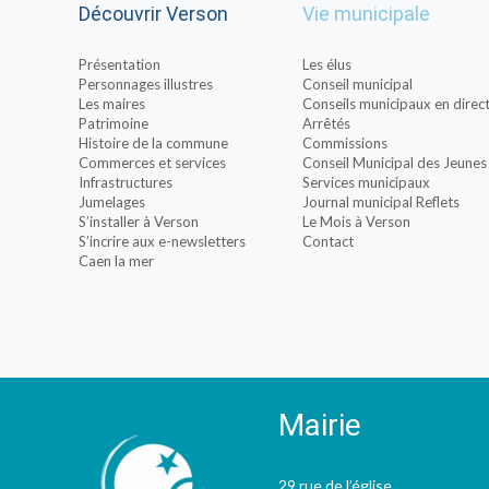
Découvrir Verson
Vie municipale
Présentation
Les élus
Personnages illustres
Conseil municipal
Les maires
Conseils municipaux en direc
Patrimoine
Arrêtés
Histoire de la commune
Commissions
Commerces et services
Conseil Municipal des Jeunes
Infrastructures
Services municipaux
Jumelages
Journal municipal Reflets
S’installer à Verson
Le Mois à Verson
S’incrire aux e-newsletters
Contact
Caen la mer
Mairie
29 rue de l’église