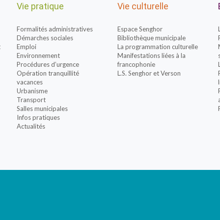
Vie pratique
Vie culturelle
Formalités administratives
Espace Senghor
Démarches sociales
Bibliothèque municipale
t
Emploi
La programmation culturelle
Environnement
Manifestations liées à la
Procédures d’urgence
francophonie
Opération tranquillité
L.S. Senghor et Verson
vacances
Urbanisme
Transport
Salles municipales
Infos pratiques
Actualités