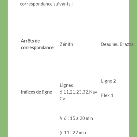
correspondance suivants :
Arrêts de
Zénith
Beaulieu Brazza
correspondance
Ligne 2
Lignes
Indices de ligne
6,11,21,23,32,Nav
Flex 1
Cv
§ 6 : 15 à 20 min
§ 11 : 22 min