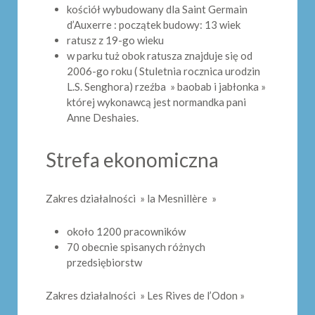
kościół wybudowany dla Saint Germain
d’Auxerre : początek budowy: 13 wiek
ratusz z 19-go wieku
w parku tuż obok ratusza znajduje się od
2006-go roku ( Stuletnia rocznica urodzin
L.S. Senghora) rzeźba » baobab i jabłonka »
której wykonawcą jest normandka pani
Anne Deshaies.
Strefa ekonomiczna
Zakres działalności » la Mesnillère »
około 1200 pracowników
70 obecnie spisanych różnych
przedsiębiorstw
Zakres działalności » Les Rives de l’Odon »