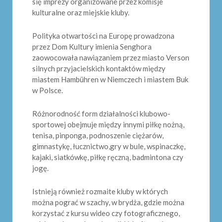
się imprezy organizowane przez komisje
kulturalne oraz miejskie kluby.
Polityka otwartości na Europę prowadzona
przez Dom Kultury imienia Senghora
zaowocowała nawiązaniem przez miasto Verson
silnych przyjacielskich kontaktów między
miastem Hambühren w Niemczech i miastem Buk
w Polsce.
Różnorodność form działalności klubowo-
sportowej obejmuje między innymi piłkę nożną,
tenisa, pinponga, podnoszenie ciężarów,
gimnastykę, łucznictwo,gry w bule, wspinaczkę,
kajaki, siatkówkę, piłkę ręczną, badmintona czy
jogę.
Istnieją również rozmaite kluby w których
można pograć w szachy, w brydża, gdzie można
korzystać z kursu wideo czy fotograficznego,