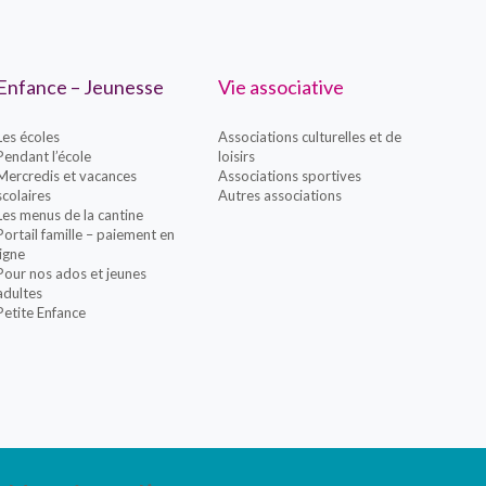
Enfance – Jeunesse
Vie associative
Les écoles
Associations culturelles et de
Pendant l’école
loisirs
Mercredis et vacances
Associations sportives
scolaires
Autres associations
Les menus de la cantine
Portail famille – paiement en
ligne
Pour nos ados et jeunes
adultes
Petite Enfance