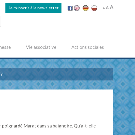
Increase
A
Reset
Je m'inscris à la newsletter
Decrease
A
A
font
font
font
size.
size.
size.
nesse
Vie associative
Actions sociales
AY
r poignardé Marat dans sa baignoire. Qu’a-t-elle